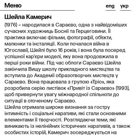
Меню
eng
укр
Шейла Камерич
(1976) – народилася в Сараєво, одна з найвідоміших 
сучасних художниць Боснії та Герцеговини. Її 
практика включає фільми, фотографії, об’єкти, 
малюнки та інсталяції. Коли почалася війна в 
Югославії, Шейлі було 16 років, і вона була посеред 
успішної кар'єри моделі, яку вона продовжила в 
перші роки війни. Під час облоги Сараєво Шейла 
закінчила Вищу школу прикладного мистецтва та 
вступила до Академії образотворчих мистецтв у 
Сараєво. Вона працювала з групою «Тріо», яка 
розробила серію листівок «Привіт із Сараєво» (1993), 
щоб привернути увагу міжнародної спільноти до 
ситуації в оточеному Сараєво.

Шейла отримала широке визнання за гостру 
інтимність і соціальні наративи, які стали основними 
елементами її творчості. Розглядаючи теми, які 
виникають із нелінійних історичних наративів, а також 
особистих історій, Камерич зосереджується на 