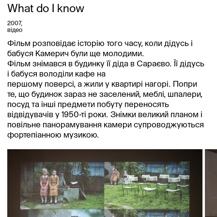
What do I know
2007
,
відео
Фільм розповідає історію того часу, коли дідусь і 
бабуся Камерич були ще молодими.

Фільм знімався в будинку її діда в Сараєво. Її дідусь 
і бабуся володіли кафе на

першому поверсі, а жили у квартирі нагорі. Попри 
те, що будинок зараз не заселений, меблі, шпалери, 
посуд та інші предмети побуту переносять 
відвідувачів у 1950-ті роки. Знімки великий планом і 
повільне панорамування камери супроводжуються 
фортепіанною музикою.