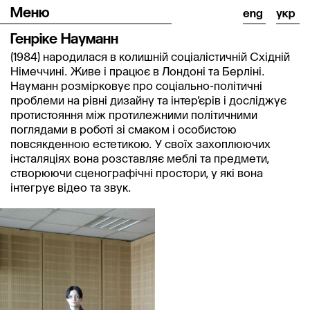
Меню
eng
укр
Генріке Науманн
(1984) народилася в колишній соціалістичній Східній 
Німеччині. Живе і працює в Лондоні та Берліні. 
Науманн розмірковує про соціально-політичні 
проблеми на рівні дизайну та інтер’єрів і досліджує 
протистояння між протилежними політичними 
поглядами в роботі зі смаком і особистою 
повсякденною естетикою. У своїх захоплюючих 
інсталяціях вона розставляє меблі та предмети, 
створюючи сценографічні простори, у які вона 