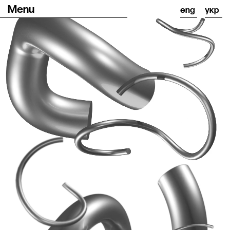
Menu
eng
укр