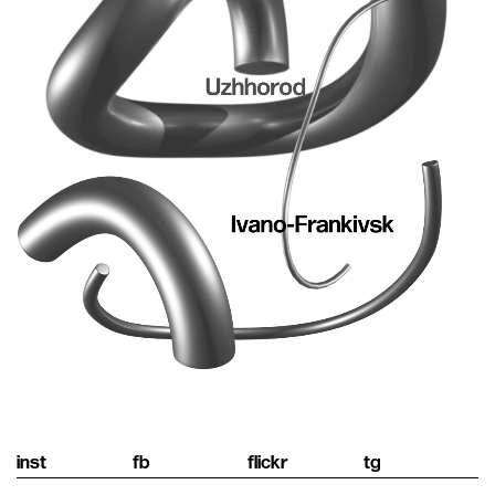
inst
fb
flickr
tg